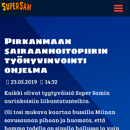
Togg
nav
Pirkanmaan
sairaanhoitopiirin
työhyvinvointi
ohjelma
23.05.2019
14:32
Kaikki olivat tyytyväisiä Super Samin
aurinkoisiin liikuntatunteihin.
Oli tosi mukava kaartaa bussilla Miinan
savusaunan pihaan ja huomata, että
homma todella on sinulla hallussa ja voin