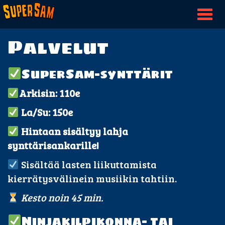
Togg
nav
Palvelut
SuperSam-synttärit
Arkisin: 110e
La/Su: 150e
Hintaan sisältyy lahja
synttärisankarille!
Sisältää lasten liikuttamista
kierrätysvälinein musiikin tahtiin.
Kesto noin 45 min.
Ninjakilpikonna- tai