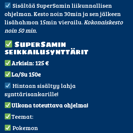
Sisältää SuperSamin liikunnallisen
ohjelman. Kesto noin 30min ja sen jälkeen
lisähahmon 15min vierailu.
Kokonaiskesto
noin 50 min.
SuperSamin
seikkailusynttärit
Arkisin: 125 €
La/Su 150e
Hintaan sisältyy lahja
synttärisankarille!
Ulkona toteuttava ohjelma!
Teemat:
Pokemon