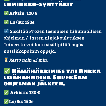
lumiukko-synttärit
Arksin: 120 €
La/Su: 150e
Sisältää Frozen teemaisen liikunnallisen
ohjelman / lasten ninjakoulutuksen.
Toiveesta voidaan sisällyttää myös
nassikkapainin oppeja.
Kesto noin 45 min.
Hämähäkkimies tai Ankka
lisähahmoina SuperSam
ohjelman jälkeen.
Arkisin:
130 €
La/Su: 150e