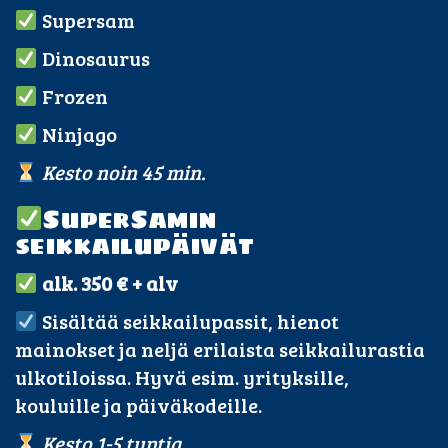
Supersam
Dinosaurus
Frozen
Ninjago
Kesto noin 45 min.
SuperSamin
seikkailupäivät
alk. 350 € + alv
Sisältää seikkailupassit, hienot
mainokset ja neljä erilaista seikkailurastia
ulkotiloissa. Hyvä esim. yrityksille,
kouluille ja päiväkodeille.
Kesto 1-5 tuntia.