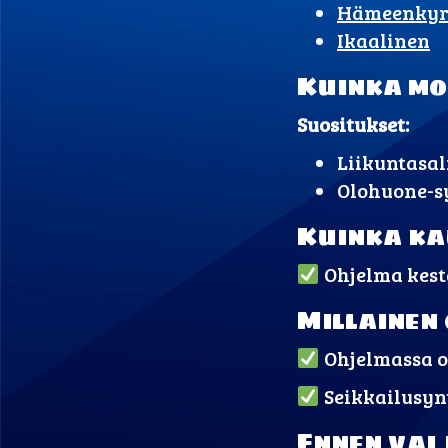
Hämeenkyrö
Ikaalinen
Kuinka mo
Suositukset:
Liikuntasali
Olohuone-sy
Kuinka ka
Ohjelma kestä
Millainen 
Ohjelmassa on
Seikkailusynt
Ennen vai 