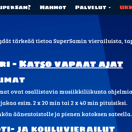
uperSam?
Hahmot
Palvelut
UK
öydät tärkeää tietoa SuperSamin vierailuista, t
ri –
Katso vapaat ajat
umat
at ovat osallistavia musiikkiliikunta ohjelmia
akaa esim. 2 x 20 min tai 2 x 40 min pituisiksi.
kön äänentoistolle ja pienen katoksen sateella.
ti- ja kouluvierailut