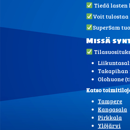
Tiedä lasten 
Voit tulostaa
SuperSam tuo
Missä syn
Tilasuosituk
Liikuntasal
Takapihan
Olohuone (t
Katso toimitilo
Tampere
Kangasala
Pirkkala
Ylöjärvi