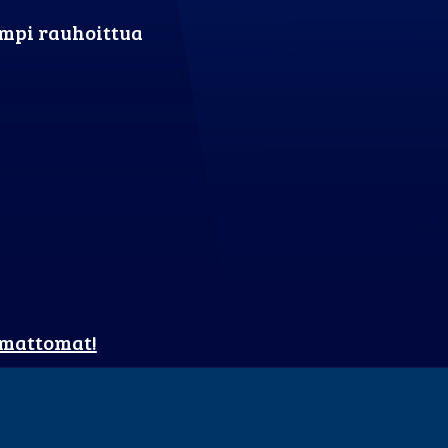
pompi rauhoittua
umattomat!