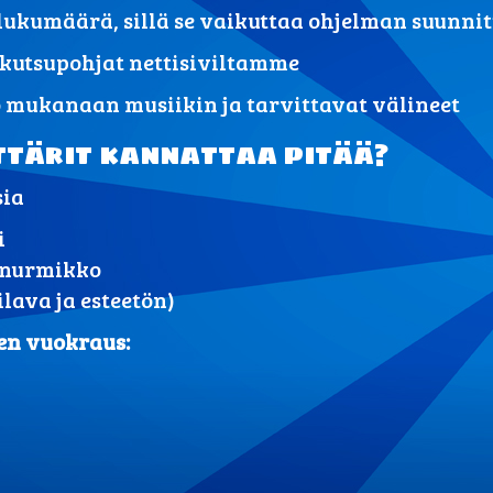
lukumäärä, sillä se vaikuttaa ohjelman suunni
 kutsupohjat nettisiviltamme
 mukanaan musiikin ja tarvittavat välineet
ttärit kannattaa pitää?
sia
i
 nurmikko
ilava ja esteetön)
jen vuokraus: