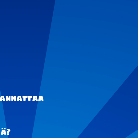
 kannattaa
dä?