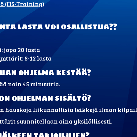
 (HS-Training)
nta lasta voi osallistua??
: jopa 20 lasta
nttärit: 8-12 lasta
uan ohjelma kestää?
ä noin 45 minuuttia.
on ohjelman sisältö?
 hauskoja liikunnallisia leikkejä ilman kilpail
tärit suunnitellaan aina yksilöllisesti.
jälkeen tarjoilujen?