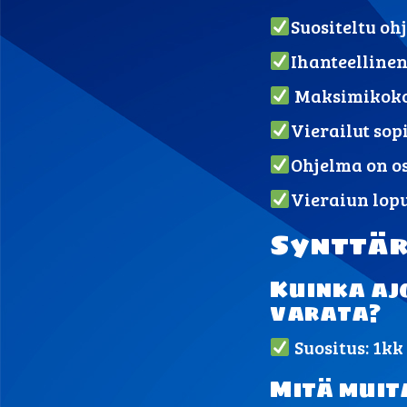
Suositeltu oh
Ihanteellinen
Maksimikoko 
Vierailut sopi
Ohjelma on os
Vieraiun lopu
Synttär
Kuinka aj
varata?
Suositus: 1kk
Mitä muit