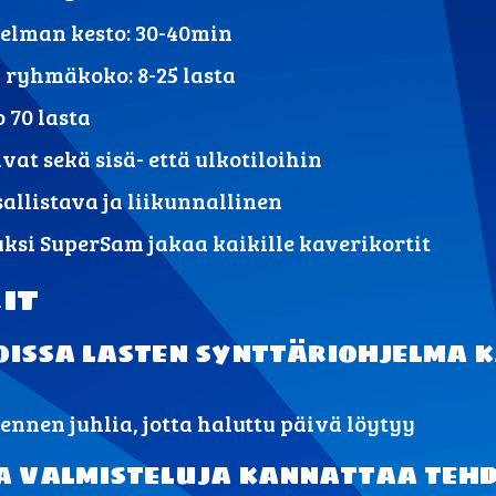
jelman kesto: 30-40min
 ryhmäkoko: 8-25 lasta
70 lasta
vat sekä sisä- että ulkotiloihin
allistava ja liikunnallinen
ksi SuperSam jakaa kaikille kaverikortit
it
oissa lasten synttäriohjelma
 ennen juhlia, jotta haluttu päivä löytyy
a valmisteluja kannattaa teh