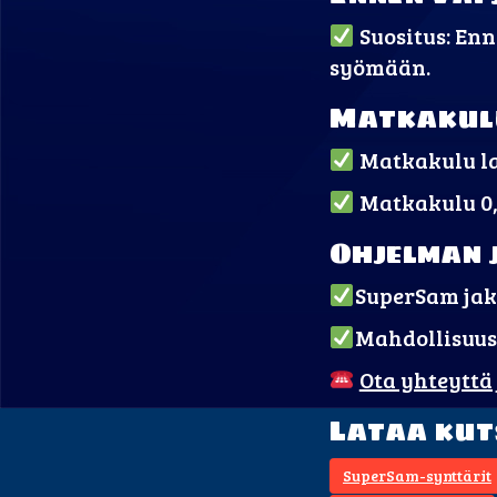
Suositus: Enn
syömään.
Matkakul
Matkakulu la
Matkakulu 0
Ohjelman 
SuperSam jaka
Mahdollisuus
Ota yhteyttä
Lataa ku
SuperSam-synttärit