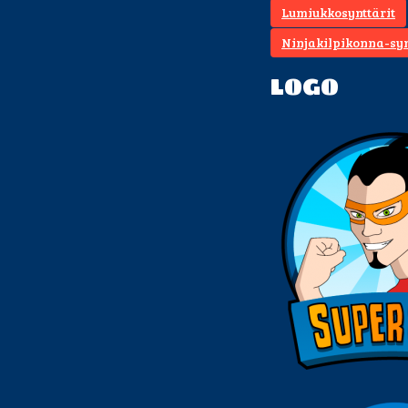
Lumiukkosynttärit
Ninjakilpikonna-syn
LOGO