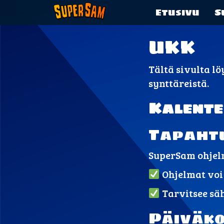
Etusivu
S
UKK
Tältä sivulta l
synttäreistä.
Kalente
Tapaht
SuperSam ohjelm
Ohjelmat voi j
Tarvitsee säh
Päiväko