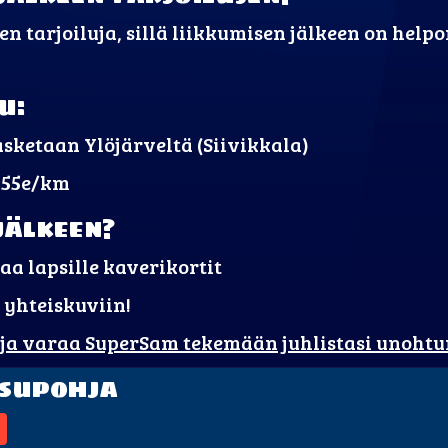
en tarjoiluja, sillä liikkumisen jälkeen on hel
u:
sketaan Ylöjärveltä (Siivikkala)
,55e/km
jälkeen?
a lapsille kaverikortit
 yhteiskuviin!
 ja varaa SuperSam tekemään juhlistasi unoht
tsupohja