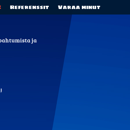
K
Referenssit
Varaa minut
apahtumista ja
!